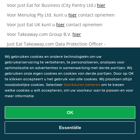
Voor Just Eat for Business (City Pantry Ltd.)
hier
Voor Menulog Pty Ltd. kunt u
hier
contact opnemen
Voor Just Eat UK kunt u
hier
contact opnemen
Voor Takeaway.com Group B.V.
hier
Just Eat Takeaway.com Data Protection Officer -
Takeaway.com Group B.V.
Wij gebruiken cookies en andere technologieën om uw
Piet Heinkade 61
gebruikerservaring te verbeteren, te personaliseren, analyses voor
1019 GM Amsterdam
optimalisatie en advertenties in samenwerking met derde partijen. Wij
Nederland
gebruiken onze eigen cookies en cookies van derde partijen. Door op OK
te klikken accepteert u het gebruik van alle cookies. Wij plaatsen altijd
Bijgewerkte versies van deze
noodzakelijke cookies. Selecteer
Voorkeuren beheren
om te kiezen
welke cookies u wilt accepteren, om uw voorkeur aan te passen en voor
Privacyverklaring
meer informatie.
Wij kunnen deze Verklaring van tijd tot tijd bijwerken als
OK
reactie op veranderende juridische, technische of zakelijke
ontwikkelingen. Wanneer wij onze Privacyverklaring
bijwerken, zullen wij passende maatregelen nemen om u
Essentiële
op de hoogte te brengen, in overeenstemming met het
belang van de wijzigingen die wij aanbrengen. Wanneer de